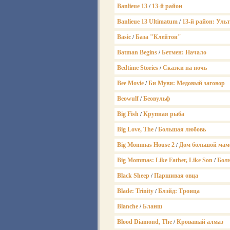
Banlieue 13
13-й район
/
Banlieue 13 Ultimatum
13-й район: Уль
/
Basic
База "Клейтон"
/
Batman Begins
Бетмен: Начало
/
Bedtime Stories
Сказки на ночь
/
Bee Movie
Би Муви: Медовый заговор
/
Beowulf
Беовульф
/
Big Fish
Крупная рыба
/
Big Love, The
Большая любовь
/
Big Mommas House 2
Дом большой мам
/
Big Mommas: Like Father, Like Son
Бол
/
Black Sheep
Паршивая овца
/
Blade: Trinity
Блэйд: Троица
/
Blanche
Бланш
/
Blood Diamond, The
Кровавый алмаз
/