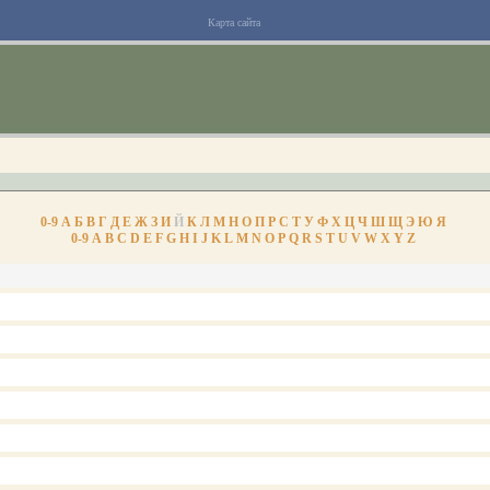
Карта сайта
0-9
А
Б
В
Г
Д
Е
Ж
З
И
Й
К
Л
М
Н
О
П
Р
С
Т
У
Ф
Х
Ц
Ч
Ш
Щ
Э
Ю
Я
0-9
A
B
C
D
E
F
G
H
I
J
K
L
M
N
O
P
Q
R
S
T
U
V
W
X
Y
Z