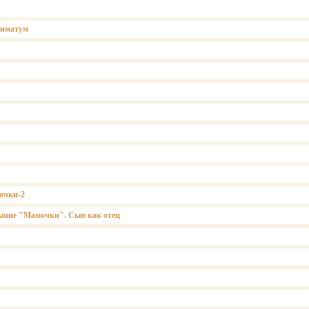
тиматум
очки-2
ьшие "Мамочки". Сын как отец