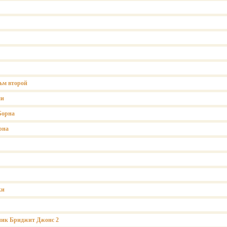
ьм второй
ми
Борна
рна
ки
ник Бриджит Джонс 2