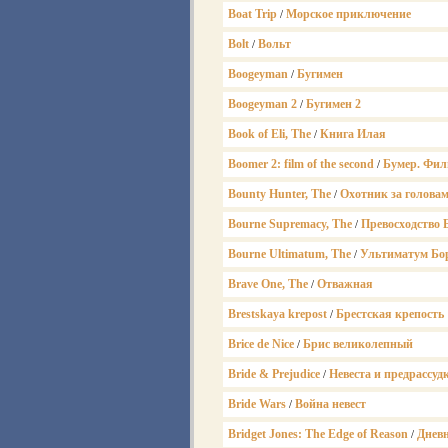
Boat Trip
Морское приключение
/
Bolt
Вольт
/
Boogeyman
Бугимен
/
Boogeyman 2
Бугимен 2
/
Book of Eli, The
Книга Илая
/
Boomer 2: film of the second
Бумер. Фил
/
Bounty Hunter, The
Охотник за голова
/
Bourne Supremacy, The
Превосходство 
/
Bourne Ultimatum, The
Ультиматум Бо
/
Brave One, The
Отважная
/
Brestskaya krepost
Брестская крепость
/
Brice de Nice
Брис великолепный
/
Bride & Prejudice
Невеста и предрассуд
/
Bride Wars
Война невест
/
Bridget Jones: The Edge of Reason
Днев
/