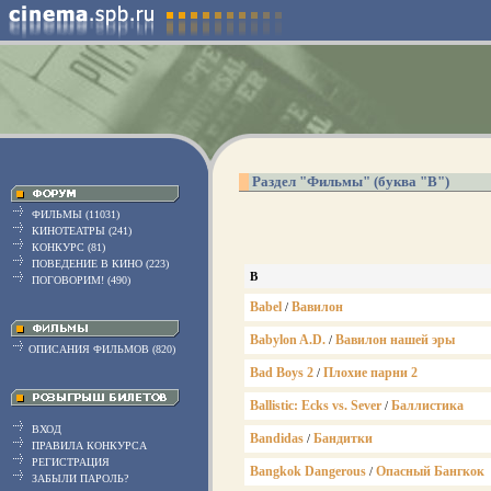
Раздел "Фильмы" (буква "B")
ФИЛЬМЫ (11031)
КИНОТЕАТРЫ (241)
КОНКУРС (81)
ПОВЕДЕНИЕ В КИНО (223)
B
ПОГОВОРИМ! (490)
Babel
Вавилон
/
Babylon A.D.
Вавилон нашей эры
/
ОПИСАНИЯ ФИЛЬМОВ (820)
Bad Boys 2
Плохие парни 2
/
Ballistic: Ecks vs. Sever
Баллистика
/
ВХОД
Bandidas
Бандитки
/
ПРАВИЛА КОНКУРСА
РЕГИСТРАЦИЯ
Bangkok Dangerous
Опасный Бангкок
/
ЗАБЫЛИ ПАРОЛЬ?