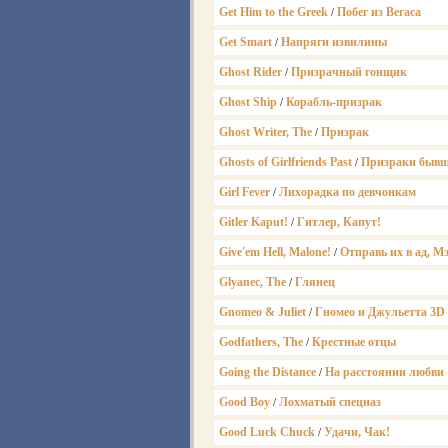
Get Him to the Greek
Побег из Вегаса
/
Get Smart
Напряги извилины
/
Ghost Rider
Призрачный гонщик
/
Ghost Ship
Корабль-призрак
/
Ghost Writer, The
Призрак
/
Ghosts of Girlfriends Past
Призраки бывш
/
Girl Fever
Лихорадка по девчонкам
/
Gitler Kaput!
Гитлер, Капут!
/
Give'em Hell, Malone!
Отправь их в ад, М
/
Glyanec, The
Глянец
/
Gnomeo & Juliet
Гномео и Джульетта 3D
/
Godfathers, The
Крестные отцы
/
Going the Distance
На расстоянии любви
/
Good Boy
Лохматый спецназ
/
Good Luck Chuck
Удачи, Чак!
/