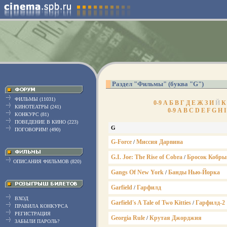
Раздел "Фильмы" (буква "G")
ФИЛЬМЫ (11031)
0-9
А
Б
В
Г
Д
Е
Ж
З
И
Й
К
КИНОТЕАТРЫ (241)
0-9
A
B
C
D
E
F
G
H
I
КОНКУРС (81)
ПОВЕДЕНИЕ В КИНО (223)
G
ПОГОВОРИМ! (490)
G-Force
Миссия Дарвина
/
G.I. Joe: The Rise of Cobra
Бросок Кобры
/
ОПИСАНИЯ ФИЛЬМОВ (820)
Gangs Of New York
Банды Нью-Йорка
/
Garfield
Гарфилд
/
ВХОД
Garfield's A Tale of Two Kitties
Гарфилд-2
/
ПРАВИЛА КОНКУРСА
РЕГИСТРАЦИЯ
Georgia Rule
Крутая Джорджия
/
ЗАБЫЛИ ПАРОЛЬ?