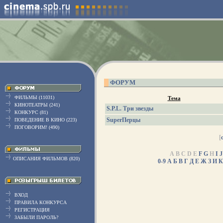
ФОРУМ
ФИЛЬМЫ (11031)
Тема
КИНОТЕАТРЫ (241)
S.P.L. Три звезды
КОНКУРС (81)
SuperПерцы
ПОВЕДЕНИЕ В КИНО (223)
ПОГОВОРИМ! (490)
[
A B C D E
F
G
H
I
J
ОПИСАНИЯ ФИЛЬМОВ (820)
0-9
А
Б
В
Г
Д
Е
Ж
З
И
К
ВХОД
ПРАВИЛА КОНКУРСА
РЕГИСТРАЦИЯ
ЗАБЫЛИ ПАРОЛЬ?