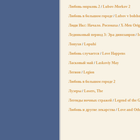
Любовь-морковь 2
Lubov-Morkov 2
/
Любовь в большом городе
Lubov v bolsh
/
Люди Икс: Начало. Росомаха
X-Men Origi
/
Ледниковый период 3: Эра динозавров
I
/
Лопухи
Lopuhi
/
Любовь случается
Love Happens
/
Ласковый май
Laskoviy May
/
Легион
Legion
/
Любовь в большом городе 2
Лузеры
Losers, The
/
Легенды ночных стражей
Legend of the 
/
Любовь и другие лекарства
Love and Oth
/