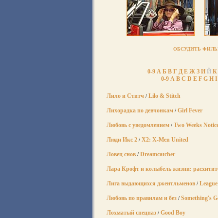
ОБСУДИТЬ ФИЛЬМ
0-9
А
Б
В
Г
Д
Е
Ж
З
И
Й
К
0-9
A
B
C
D
E
F
G
H
I
Лило и Ститч
Lilo & Stitch
/
Лихорадка по девчонкам
Girl Fever
/
Любовь с уведомлением
Two Weeks Notic
/
Люди Икс 2
X2: X-Men United
/
Ловец снов
Dreamcatcher
/
Лара Крофт и колыбель жизни: расхитит
Лига выдающихся джентльменов
League
/
Любовь по правилам и без
Something's G
/
Лохматый спецназ
Good Boy
/