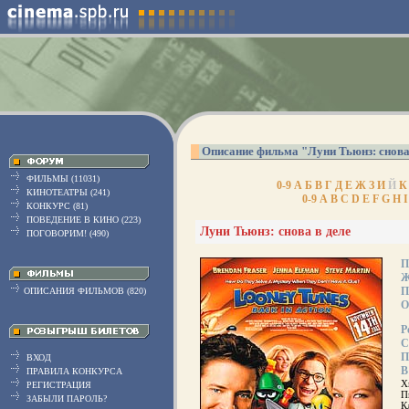
Описание фильма "Луни Тьюнз: снова
ФИЛЬМЫ (11031)
0-9
А
Б
В
Г
Д
Е
Ж
З
И
Й
К
КИНОТЕАТРЫ (241)
0-9
A
B
C
D
E
F
G
H
I
КОНКУРС (81)
ПОВЕДЕНИЕ В КИНО (223)
Луни Тьюнз: снова в деле
ПОГОВОРИМ! (490)
П
Ж
П
ОПИСАНИЯ ФИЛЬМОВ (820)
О
Р
С
П
ВХОД
В
ПРАВИЛА КОНКУРСА
Х
РЕГИСТРАЦИЯ
П
ЗАБЫЛИ ПАРОЛЬ?
К