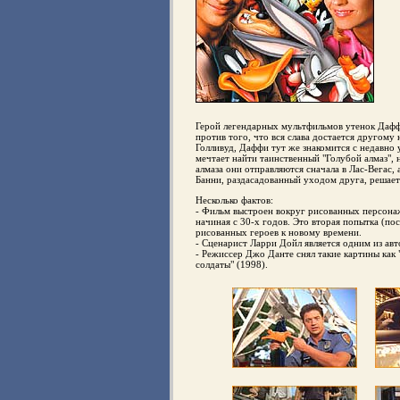
Герой легендарных мультфильмов утенок Даффи
против того, что вся слава достается другому
Голливуд, Даффи тут же знакомится с недавно
мечтает найти таинственный "Голубой алмаз", 
алмаза они отправляются сначала в Лас-Вегас, 
Банни, раздасадованный уходом друга, решает 
Несколько фактов:
- Фильм выстроен вокруг рисованных персонаж
начиная с 30-х годов. Это вторая попытка (п
рисованных героев к новому времени.
- Сценарист Ларри Дойл является одним из ав
- Режиссер Джо Данте снял такие картины как 
солдаты" (1998).