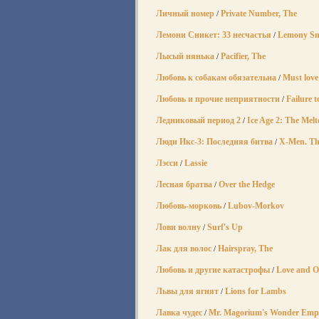
Личный номер
Private Number, The
/
Лемони Сникет: 33 несчастья
Lemony Sni
/
Лысый нянька
Pacifier, The
/
Любовь к собакам обязательна
Must love
/
Любовь и прочие неприятности
Failure 
/
Ледниковый период 2
Ice Age 2: The Mel
/
Люди Икс-3: Последняя битва
X-Men. Th
/
Лэсси
Lassie
/
Лесная братва
Over the Hedge
/
Любовь-морковь
Lubov-Morkov
/
Лови волну
Surf's Up
/
Лак для волос
Hairspray, The
/
Любовь и другие катастрофы
Love and O
/
Львы для ягнят
Lions for Lambs
/
Лавка чудес
Mr. Magorium's Wonder Emp
/