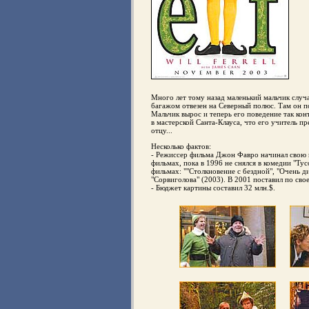
Много лет тому назад маленький мальчик случа
багажом отвезен на Северный полюс. Там он по
Мальчик вырос и теперь его поведение так кон
в мастерской Санта-Клауса, что его учитель п
отцу...
Несколько фактов:
- Режиссер фильма Джон Фавро начинал свою к
фильмах, пока в 1996 не снялся в комедии "Ту
фильмах: ""Столкновение с бездной", "Очень ди
"Сорвиголова" (2003). В 2001 поставил по св
- Бюджет картины составил 32 млн.$.