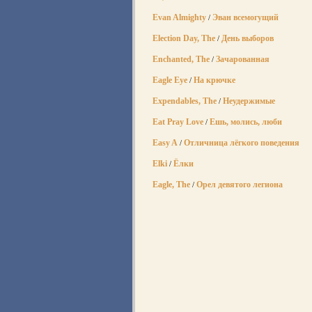
Evan Almighty
Эван всемогущий
/
Election Day, The
День выборов
/
Enchanted, The
Зачарованная
/
Eagle Eye
На крючке
/
Expendables, The
Неудержимые
/
Eat Pray Love
Ешь, молись, люби
/
Easy A
Отличница лёгкого поведения
/
Elki
Ёлки
/
Eagle, The
Орел девятого легиона
/