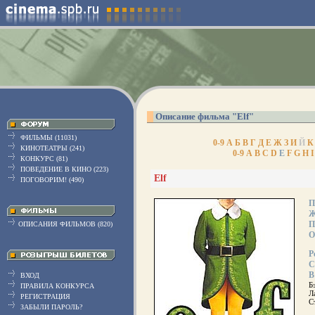
Описание фильма "Elf"
ФИЛЬМЫ (11031)
0-9
А
Б
В
Г
Д
Е
Ж
З
И
Й
К
КИНОТЕАТРЫ (241)
0-9
A
B
C
D
E
F
G
H
I
КОНКУРС (81)
ПОВЕДЕНИЕ В КИНО (223)
Elf
ПОГОВОРИМ! (490)
П
Ж
П
ОПИСАНИЯ ФИЛЬМОВ (820)
О
Р
С
В
ВХОД
Б
ПРАВИЛА КОНКУРСА
Л
РЕГИСТРАЦИЯ
С
ЗАБЫЛИ ПАРОЛЬ?