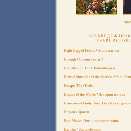
ОБС
0-9
А
Б
В
Г
Д
Е
Ж
З
И
Й
К
0-9
A
B
C
D
E
F
G
H
I
Eight Legged Freaks
Атака пауков
/
Enough
С меня хватит!
/
Equilibrium, The
Эквилибриум
/
Eternal Sunshine of the Spotless Mind
Веч
/
Escape, The
Побег
/
Empire of the Wolves
Империя волков
/
Exorcism of Emily Rose, The
Шесть демон
/
Eragon
Эрагон
/
Epic Movie
Очень эпическое кино
/
Ex, The
Экс-любовник
/