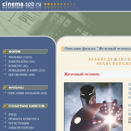
Описание фильма "Железный человек
ФИЛЬМЫ (11031)
0-9
А
Б
В
Г
Д
Е
Ж
З
И
Й
К
КИНОТЕАТРЫ (241)
0-9
A
B
C
D
E
F
G
H
I
КОНКУРС (81)
ПОВЕДЕНИЕ В КИНО (223)
Железный человек
ПОГОВОРИМ! (490)
П
Ж
П
ОПИСАНИЯ ФИЛЬМОВ (820)
О
Р
С
В
ВХОД
Д
ПРАВИЛА КОНКУРСА
Б
РЕГИСТРАЦИЯ
ЗАБЫЛИ ПАРОЛЬ?