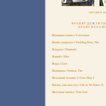
ОБСУДИТЬ Ф
0-9
А
Б
В
Г
Д
Е
Ж
З
И
Й
К
0-9
A
B
C
D
E
F
G
H
I
Женщина-кошка
Catwoman
/
Жених напрокат
Wedding Date, The
/
Жмурки
Zhmurki
/
Живой
Alive
/
Жара
Zara
/
Женщины
Women, The
/
Железный человек 2
Iron Man 2
/
Жизнь, как она есть
Life as We Know It
/
Железная хватка
True Grit
/