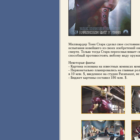
Миллиардер Тони Старк сделал свое состояние
испытания новейшего из своих изобретений он
смерти. Только тогда Старк переосмысливает 
способный противостоять любому виду оружия
Некоторые факты:
- Картина основана на известных комиксах ком
- Первоначально планировались на главные ро
в 10 млн. $, введенное на студии Paramaunt, не
- Бюджет картины составил 186 млн. $.