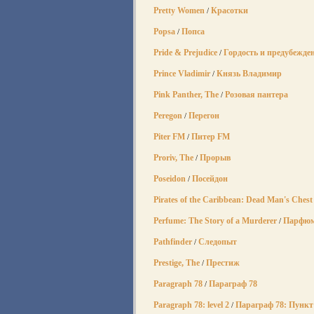
Pretty Women
Красотки
/
Popsa
Попса
/
Pride & Prejudice
Гордость и предубежде
/
Prince Vladimir
Князь Владимир
/
Pink Panther, The
Розовая пантера
/
Peregon
Перегон
/
Piter FM
Питер FM
/
Proriv, The
Прорыв
/
Poseidon
Посейдон
/
Pirates of the Caribbean: Dead Man's Chest
Perfume: The Story of a Murderer
Парфю
/
Pathfinder
Следопыт
/
Prestige, The
Престиж
/
Paragraph 78
Параграф 78
/
Paragraph 78: level 2
Параграф 78: Пункт
/