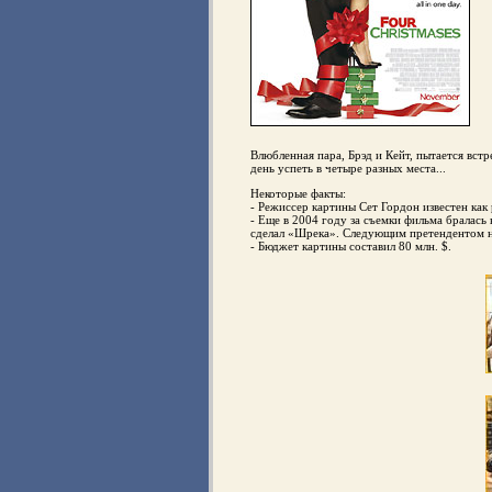
Влюбленная пара, Брэд и Кейт, пытается встр
день успеть в четыре разных места...
Некоторые факты:
- Режиссер картины Сет Гордон известен как
- Еще в 2004 году за съемки фильма бралас
сделал «Шрека». Следующим претендентом на
- Бюджет картины составил 80 млн. $.