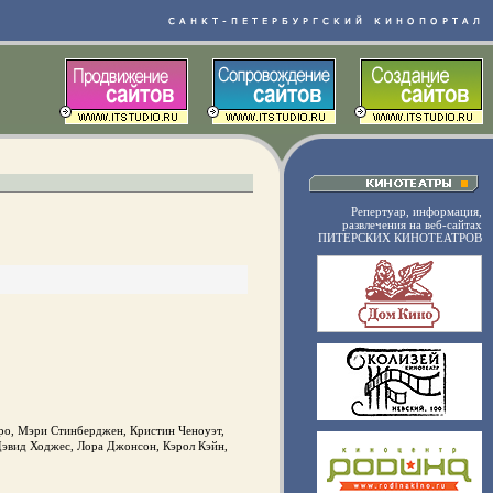
Репертуар, информация,
развлечения на веб-сайтах
ПИТЕРСКИХ КИНОТЕАТРОВ
вро, Мэри Стинберджен, Кристин Ченоуэт,
Дэвид Ходжес, Лора Джонсон, Кэрол Кэйн,