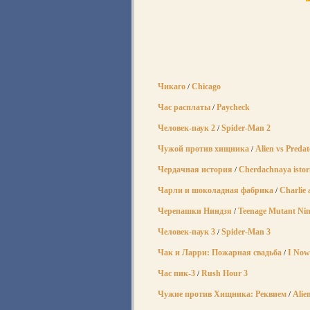
Чикаго
Chicago
/
Час расплаты
Paycheck
/
Человек-паук 2
Spider-Man 2
/
Чужой против хищника
Alien vs Predat
/
Чердачная история
Cherdachnaya istor
/
Чарли и шоколадная фабрика
Charlie 
/
Черепашки Ниндзя
Teenage Mutant Nin
/
Человек-паук 3
Spider-Man 3
/
Чак и Ларри: Пожарная свадьба
I Now
/
Час пик-3
Rush Hour 3
/
Чужие против Хищника: Реквием
Alie
/