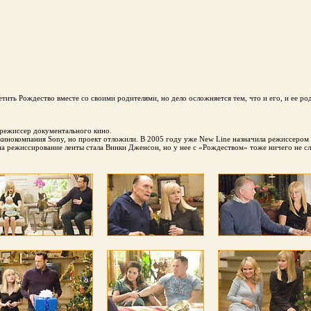
етить Рождество вместе со своими родителями, но дело осложняется тем, что и его, и ее ро
 режиссер документального кино.
ь кинокомпания Sony, но проект отложили. В 2005 году уже New Line назначила режиссеро
 режиссирование ленты стала Винки Дженсон, но у нее с «Рождеством» тоже ничего не с