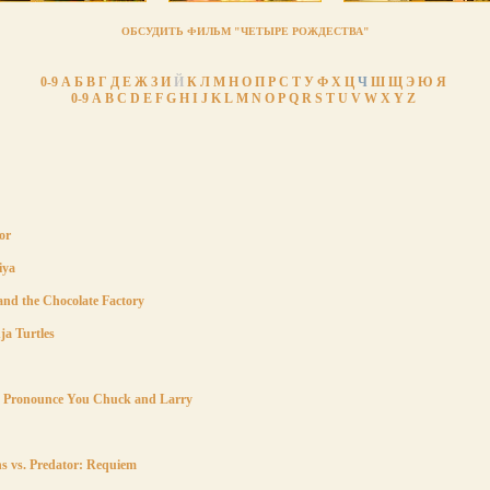
ОБСУДИТЬ ФИЛЬМ "ЧЕТЫРЕ РОЖДЕСТВА"
0-9
А
Б
В
Г
Д
Е
Ж
З
И
Й
К
Л
М
Н
О
П
Р
С
Т
У
Ф
Х
Ц
Ч
Ш
Щ
Э
Ю
Я
0-9
A
B
C
D
E
F
G
H
I
J
K
L
M
N
O
P
Q
R
S
T
U
V
W
X
Y
Z
or
iya
and the Chocolate Factory
ja Turtles
 Pronounce You Chuck and Larry
ns vs. Predator: Requiem