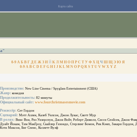
Карта сайта
ва"
0-9
А
Б
В
Г
Д
Е
Ж
З
И
Й
К
Л
М
Н
О
П
Р
С
Т
У
Ф
Х
Ц
Ч
Ш
Щ
Э
Ю
Я
0-9
A
B
C
D
E
F
G
H
I
J
K
L
M
N
O
P
Q
R
S
T
U
V
W
X
Y
Z
Производство:
New Line Cinema / Spyglass Entertainment (США)
Жанр:
комедия
Продолжительность:
82 минуты
Официальный сайт:
www.fourchristmasesmovie.com
Режиссёр:
Сет Гордон
Сценарий:
Мэтт Аллен, Калеб Уилсон, Джон Лукас, Скотт Мур
В ролях:
Винс Вон, Риз Уизерспун, Джон Войт, Роберт Дюволл, Сисси Спэйсек, Джон Фа
Дуайт Йокам, Тим МакГроу, Скайлер Гизондо, Стерлинг Бомон, Рик Кэмп, Закари Гордон, 
Кэти Миксон, Биг Спенс, Коллетт Вулф