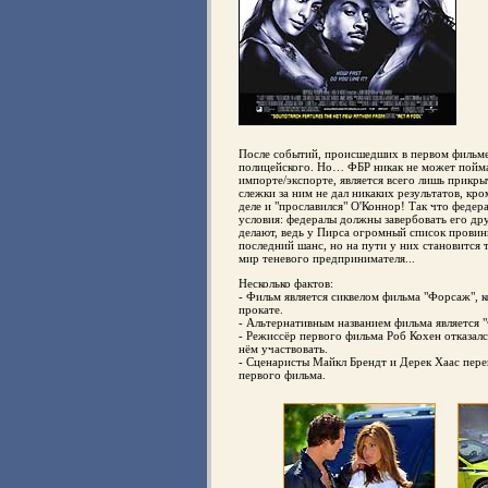
После событий, происшедших в первом фильме
полицейского. Но… ФБР никак не может поймат
импорте/экспорте, является всего лишь прикр
слежки за ним не дал никаких результатов, кр
деле и "прославился" О'Коннор! Так что федер
условия: федералы должны завербовать его дру
делают, ведь у Пирса огромный список провин
последний шанс, но на пути у них становится 
мир теневого предпринимателя...
Несколько фактов:
- Фильм является сиквелом фильма "Форсаж", 
прокате.
- Альтернативным названием фильма является "Ф
- Режиссёр первого фильма Роб Кохен отказался
нём участвовать.
- Сценаристы Майкл Брендт и Дерек Хаас пере
первого фильма.