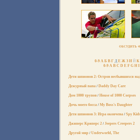
ОБСУДИТЬ 
0-9
А
Б
В
Г
Д
Е
Ж
З
И
Й
К
0-9
A
B
C
D
E
F
G
H
I
Дети шпионов 2: Остров несбывшихся на
Дежурный папа
Daddy Day Care
/
Дом 1000 трупов
House of 1000 Corpses
/
Дочь моего босса
My Boss's Daughter
/
Дети шпионов 3: Игра окончена
Spy Kid
/
Джиперс Криперс 2
Jeepers Creepers 2
/
Другой мир
Underworld, The
/