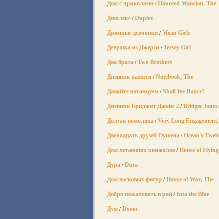
Дом с приколами
Haunted Mansion, The
/
Дюплекс
Duplex
/
Дрянные девчонки
Mean Girls
/
Девушка из Джерси
Jersey Girl
/
Два брата
Two Brothers
/
Дневник памяти
Notebook, The
/
Давайте потанцуем
Shall We Dance?
/
Дневник Бриджит Джонс 2
Bridget Jones
/
Долгая помолвка
Very Long Engagement,
/
Двенадцать друзей Оушена
Ocean's Twel
/
Дом летающих кинжалов
House of Flying
/
Дура
Dura
/
Дом восковых фигур
House of Wax, The
/
Добро пожаловать в рай
Into the Blue
/
Дум
Doom
/