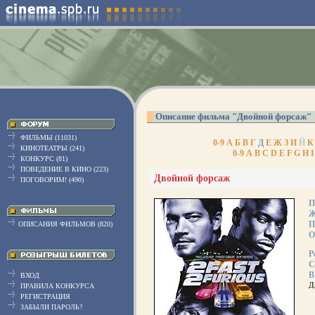
Описание фильма "Двойной форсаж"
ФИЛЬМЫ (11031)
0-9
А
Б
В
Г
Д
Е
Ж
З
И
Й
К
КИНОТЕАТРЫ (241)
0-9
A
B
C
D
E
F
G
H
I
КОНКУРС (81)
ПОВЕДЕНИЕ В КИНО (223)
Двойной форсаж
ПОГОВОРИМ! (490)
П
Ж
П
ОПИСАНИЯ ФИЛЬМОВ (820)
О
Р
С
В
ВХОД
Д
ПРАВИЛА КОНКУРСА
РЕГИСТРАЦИЯ
ЗАБЫЛИ ПАРОЛЬ?