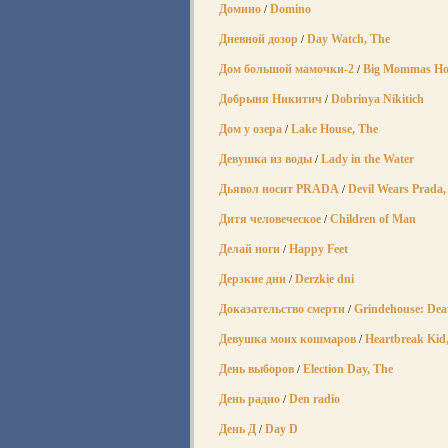
Домино
Domino
/
Дневной дозор
Day Watch, The
/
Дом большой мамочки-2
Big Mommas Ho
/
Добрыня Никитич
Dobrinya Nikitich
/
Дом у озера
Lake House, The
/
Девушка из воды
Lady in the Water
/
Дьявол носит PRADA
Devil Wears Prada,
/
Дитя человеческое
Children of Man
/
Делай ноги
Happy Feet
/
Дерзкие дни
Derzkie dni
/
Доказательство смерти
Grindehouse: Dea
/
Девушка моих кошмаров
Heartbreak Kid
/
День выборов
Election Day, The
/
День радио
Den radio
/
День Д
Day D
/