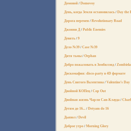
Домовой
Domovoy
/
День, когда Земля остановилась
Day the E
/
Дорога перемен
Revolutionary Road
/
Джонни Д
Public Enemies
/
Девять
9
/
Дело №39
Case №39
/
Дитя тьмы
Orphan
/
Добро пожаловать в Зомбилэнд
Zombiel
/
Дискомафия: disco-party в 4D формате
День Святого Валентина
Valentine's Day
/
Двойной КОПец
Cop Out
/
Двойная жизнь Чарли Сан-Клауда
Charl
/
Детям до 16...
Detyam do 16
/
Дьявол
Devil
/
Доброе утро
Morning Glory
/