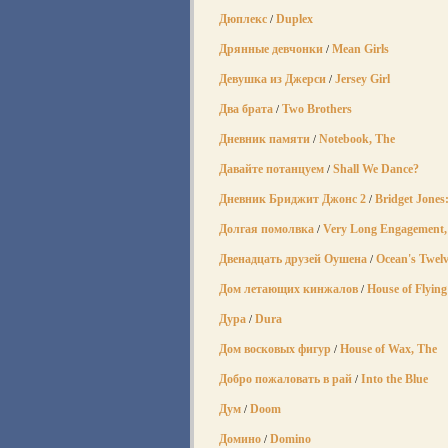
Дюплекс
Duplex
/
Дрянные девчонки
Mean Girls
/
Девушка из Джерси
Jersey Girl
/
Два брата
Two Brothers
/
Дневник памяти
Notebook, The
/
Давайте потанцуем
Shall We Dance?
/
Дневник Бриджит Джонс 2
Bridget Jones
/
Долгая помолвка
Very Long Engagement,
/
Двенадцать друзей Оушена
Ocean's Twel
/
Дом летающих кинжалов
House of Flying
/
Дура
Dura
/
Дом восковых фигур
House of Wax, The
/
Добро пожаловать в рай
Into the Blue
/
Дум
Doom
/
Домино
Domino
/