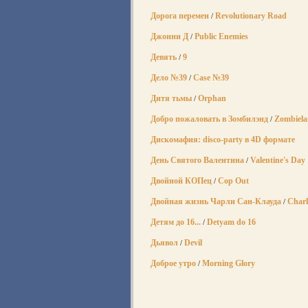
Дорога перемен
Revolutionary Road
/
Джонни Д
Public Enemies
/
Девять
9
/
Дело №39
Case №39
/
Дитя тьмы
Orphan
/
Добро пожаловать в Зомбилэнд
Zombiel
/
Дискомафия: disco-party в 4D формате
День Святого Валентина
Valentine's Day
/
Двойной КОПец
Cop Out
/
Двойная жизнь Чарли Сан-Клауда
Charl
/
Детям до 16...
Detyam do 16
/
Дьявол
Devil
/
Доброе утро
Morning Glory
/