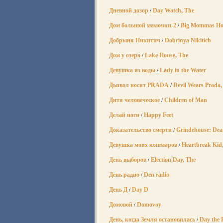
Дневной дозор
Day Watch, The
/
Дом большой мамочки-2
Big Mommas Ho
/
Добрыня Никитич
Dobrinya Nikitich
/
Дом у озера
Lake House, The
/
Девушка из воды
Lady in the Water
/
Дьявол носит PRADA
Devil Wears Prada,
/
Дитя человеческое
Children of Man
/
Делай ноги
Happy Feet
/
Доказательство смерти
Grindehouse: Dea
/
Девушка моих кошмаров
Heartbreak Kid
/
День выборов
Election Day, The
/
День радио
Den radio
/
День Д
Day D
/
Домовой
Domovoy
/
День, когда Земля остановилась
Day the E
/