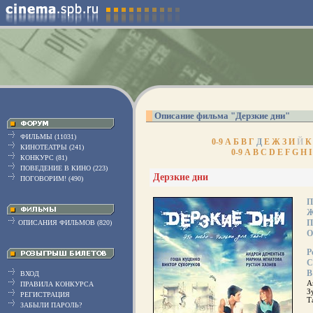
Описание фильма "Дерзкие дни"
ФИЛЬМЫ (11031)
0-9
А
Б
В
Г
Д
Е
Ж
З
И
Й
К
КИНОТЕАТРЫ (241)
0-9
A
B
C
D
E
F
G
H
I
КОНКУРС (81)
ПОВЕДЕНИЕ В КИНО (223)
Дерзкие дни
ПОГОВОРИМ! (490)
П
Ж
П
ОПИСАНИЯ ФИЛЬМОВ (820)
О
Р
С
В
ВХОД
А
ПРАВИЛА КОНКУРСА
З
РЕГИСТРАЦИЯ
Т
ЗАБЫЛИ ПАРОЛЬ?