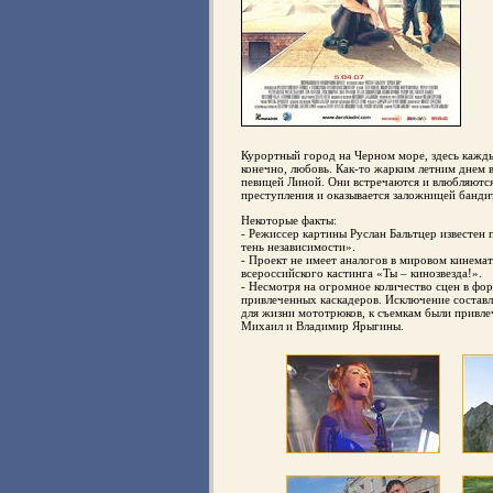
Курортный город на Черном море, здесь каждый
конечно, любовь. Как-то жарким летним днем 
певицей Линой. Они встречаются и влюбляютс
преступления и оказывается заложницей банд
Некоторые факты:
- Режиссер картины Руслан Бальтцер известен 
тень независимости».
- Проект не имеет аналогов в мировом кинема
всероссийского кастинга «Ты – кинозвезда!».
- Несмотря на огромное количество сцен в фо
привлеченных каскадеров. Исключение составл
для жизни мототрюков, к съемкам были привл
Михаил и Владимир Ярыгины.