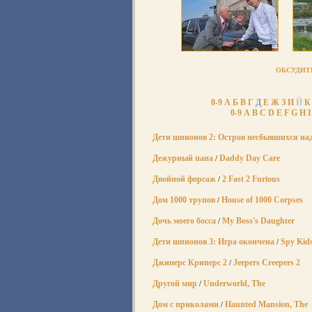
ОБСУДИТ
0-9
А
Б
В
Г
Д
Е
Ж
З
И
Й
К
0-9
A
B
C
D
E
F
G
H
I
Дети шпионов 2: Остров несбывшихся на
Дежурный папа
Daddy Day Care
/
Двойной форсаж
2 Fast 2 Furious
/
Дом 1000 трупов
House of 1000 Corpses
/
Дочь моего босса
My Boss's Daughter
/
Дети шпионов 3: Игра окончена
Spy Kid
/
Джиперс Криперс 2
Jeepers Creepers 2
/
Другой мир
Underworld, The
/
Дом с приколами
Haunted Mansion, The
/