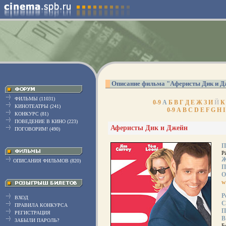
Описание фильма "Аферисты Дик и Д
ФИЛЬМЫ (11031)
0-9
А
Б
В
Г
Д
Е
Ж
З
И
Й
К
КИНОТЕАТРЫ (241)
0-9
A
B
C
D
E
F
G
H
I
КОНКУРС (81)
ПОВЕДЕНИЕ В КИНО (223)
Аферисты Дик и Джейн
ПОГОВОРИМ! (490)
П
P
Ж
ОПИСАНИЯ ФИЛЬМОВ (820)
П
О
w
Р
ВХОД
С
ПРАВИЛА КОНКУРСА
П
РЕГИСТРАЦИЯ
В
ЗАБЫЛИ ПАРОЛЬ?
Б