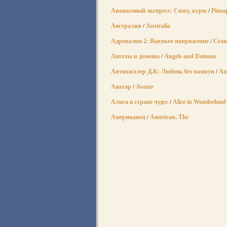
Ананасовый экспресс: Сижу, курю
Pinea
/
Австралия
Australia
/
Адреналин 2: Высокое напряжение
Cran
/
Ангелы и демоны
Angels and Demons
/
Антикиллер Д.К: Любовь без памяти
Ant
/
Аватар
Avatar
/
Алиса в стране чудес
Alice in Wonderland
/
Американец
American, The
/