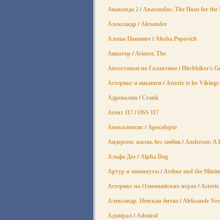
Анаконда 2
Anacondas: The Hunt for the 
/
Александр
Alexander
/
Алеша Попович
Alesha Popovich
/
Авиатор
Aviator, The
/
Автостопом по Галактике
Hitchhiker's G
/
Астерикс и викинги
Asterix et les Vikings
/
Адреналин
Crank
/
Агент 117
OSS 117
/
Апокалипсис
Apocalypto
/
Андерсен: жизнь без любви
Andersen: A L
/
Альфа Дог
Alpha Dog
/
Артур и минипуты
Arthur and the Mini
/
Астерикс на Олимпийских играх
Asterix
/
Александр. Невская битва
Aleksandr Nev
/
Адмирал
Admiral
/