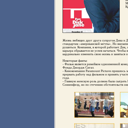
М
К
Жизнь любящих друг друга супругов Дика и Д
стандартам «американской мечты». Но внезапн
рушиться. Компания, в которой работает Дик, 
карьера обрывается не успев начаться. Чтобы
кардинально изменить свою жизнь и заняться
Некоторые факты:
- Фильм является римейком одноименной коме
Фонда Джордж Сигал.
- Кинокомпании Paramount Pictures пришлось з
прервать работу над фильмом и принять участ
года.
- Главную женскую роль должна была сыграть
Сонненфелд, но по стечению обстоятельств они