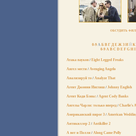
ОБСУДИТЬ ФИЛ
0-9
А
Б
В
Г
Д
Е
Ж
З
И
Й
К
0-9
A
B
C
D
E
F
G
H
I
Атака пауков
Eight Legged Freaks
/
Ангел мести
Avenging Angelo
/
Анализируй то
Analyze That
/
Агент Джонни Инглиш
Johnny English
/
Агент Коди Бэнкс
Agent Cody Banks
/
Ангелы Чарли: только вперед
Charlie's A
/
Американский пирог 3
American Weddin
/
Антикиллер 2
Antikiller 2
/
А вот и Полли
Along Came Polly
/