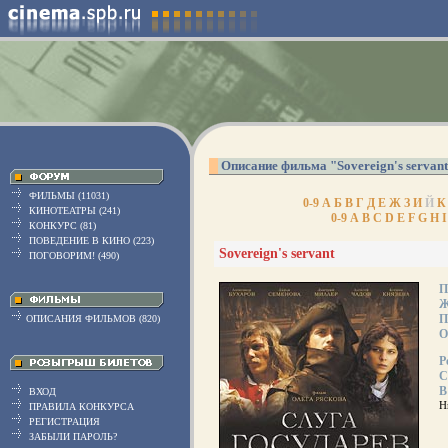
Описание фильма "Sovereign's servan
ФИЛЬМЫ (11031)
0-9
А
Б
В
Г
Д
Е
Ж
З
И
Й
К
КИНОТЕАТРЫ (241)
0-9
A
B
C
D
E
F
G
H
I
КОНКУРС (81)
ПОВЕДЕНИЕ В КИНО (223)
Sovereign's servant
ПОГОВОРИМ! (490)
П
Ж
П
ОПИСАНИЯ ФИЛЬМОВ (820)
О
Р
С
В
ВХОД
Н
ПРАВИЛА КОНКУРСА
РЕГИСТРАЦИЯ
ЗАБЫЛИ ПАРОЛЬ?