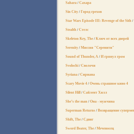
Sahara
Сахара
/
Sin City
Город грехов
/
Star Wars Episode III: Revenge of the Sith
/
Stealth
Стелс
/
Skeleton Key, The
Ключ от всех дверей
/
Serenity
Миссия "Серенити"
/
Sound of Thunder, A
И грянул гром
/
Svolochi
Сволочи
/
Syriana
Сириана
/
Scary Movie 4
Очень страшное кино 4
/
Silent Hill
Сайлент Хилл
/
She’s the man
Она - мужчина
/
Superman Returns
Возвращение суперме
/
Shift, The
Сдвиг
/
Sword Beater, The
Меченосец
/