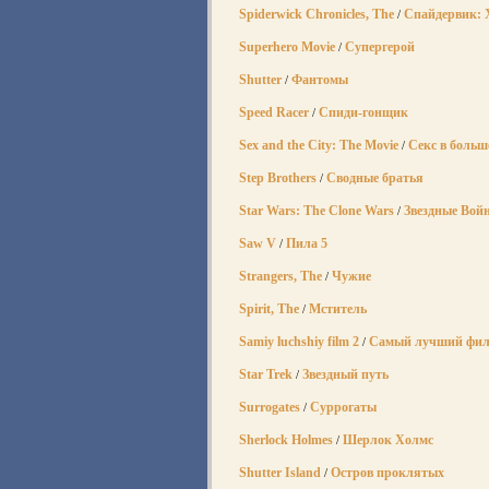
Spiderwick Chronicles, The
Спайдервик:
/
Superhero Movie
Супергерой
/
Shutter
Фантомы
/
Speed Racer
Спиди-гонщик
/
Sex and the City: The Movie
Секс в больш
/
Step Brothers
Сводные братья
/
Star Wars: The Clone Wars
Звездные Вой
/
Saw V
Пила 5
/
Strangers, The
Чужие
/
Spirit, The
Мститель
/
Samiy luchshiy film 2
Самый лучший фил
/
Star Trek
Звездный путь
/
Surrogates
Суррогаты
/
Sherlock Holmes
Шерлок Холмс
/
Shutter Island
Остров проклятых
/