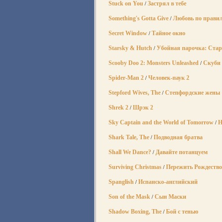
Stuck on You
Застрял в тебе
/
Something's Gotta Give
Любовь по правил
/
Secret Window
Тайное окно
/
Starsky & Hutch
Убойная парочка: Стар
/
Scooby Doo 2: Monsters Unleashed
Скуби 
/
Spider-Man 2
Человек-паук 2
/
Stepford Wives, The
Степфордские жены
/
Shrek 2
Шрэк 2
/
Sky Captain and the World of Tomorrow
Н
/
Shark Tale, The
Подводная братва
/
Shall We Dance?
Давайте потанцуем
/
Surviving Christmas
Пережить Рождество
/
Spanglish
Испанско-английский
/
Son of the Mask
Сын Маски
/
Shadow Boxing, The
Бой с тенью
/