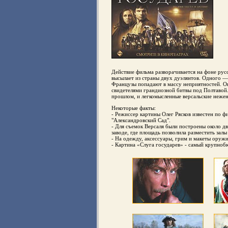
Действие фильма разворачивается на фоне ру
высылает из страны двух дуэлянтов. Одного —
Французы попадают в массу неприятностей. Ок
свидетелями грандиозной битвы под Полтавой
прошлом, и легкомысленные версальские нежен
Некоторые факты:
- Режиссер картины Олег Рясков известен по ф
"Александровский Сад".
- Для съемок Версаля были построены около д
заводе, где площадь позволила разместить зал
- На одежду, аксессуары, грим и макеты оружи
- Картина «Слуга государев» - самый крупнобю