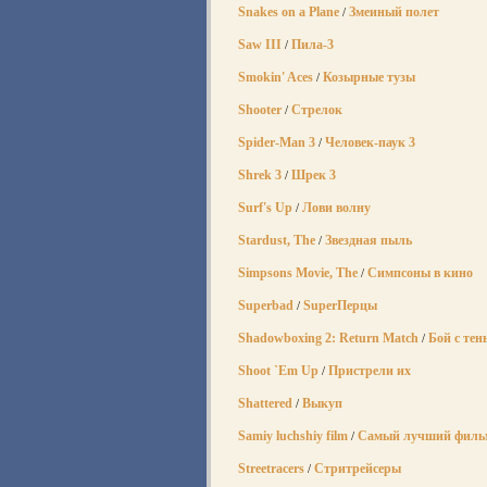
Snakes on a Plane
Змеиный полет
/
Saw III
Пила-3
/
Smokin' Aces
Козырные тузы
/
Shooter
Стрелок
/
Spider-Man 3
Человек-паук 3
/
Shrek 3
Шрек 3
/
Surf's Up
Лови волну
/
Stardust, The
Звездная пыль
/
Simpsons Movie, The
Симпсоны в кино
/
Superbad
SuperПерцы
/
Shadowboxing 2: Return Match
Бой с тен
/
Shoot `Em Up
Пристрели их
/
Shattered
Выкуп
/
Samiy luchshiy film
Самый лучший филь
/
Streetracers
Стритрейсеры
/