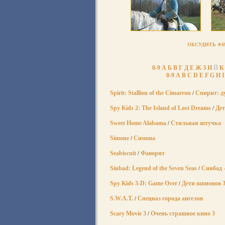
ОБСУДИТЬ ФИ
0-9
А
Б
В
Г
Д
Е
Ж
З
И
Й
К
0-9
A
B
C
D
E
F
G
H
I
Spirit: Stallion of the Cimarron
Спирит: д
/
Spy Kids 2: The Island of Lost Dreams
Дет
/
Sweet Home Alabama
Стильная штучка
/
Simone
Симона
/
Seabiscuit
Фаворит
/
Sinbad: Legend of the Seven Seas
Синбад -
/
Spy Kids 3-D: Game Over
Дети шпионов 3
/
S.W.A.T.
Спецназ города ангелов
/
Scary Movie 3
Очень страшное кино 3
/