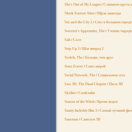
She's Out of My League
Слишком крута д
/
Shrek Forever After
Шрэк навсегда
/
Sex and the City 2
Секс в большом городе
/
Sorcerer's Apprentice, The
Ученик чароде
/
Salt
Солт
/
Step Up 3
Шаг вперед 3
/
Switch, The
Больше, чем друг
/
Souz Zverey
Союз зверей
/
Social Network, The
Социальная сеть
/
Saw 3D: The Final Chapter
Пила 3D
/
Skyline
Скайлайн
/
Season of the Witch
Время ведьм
/
Samiy luchshiy film 3
Самый лучший фил
/
Sanctum
Санктум 3D
/