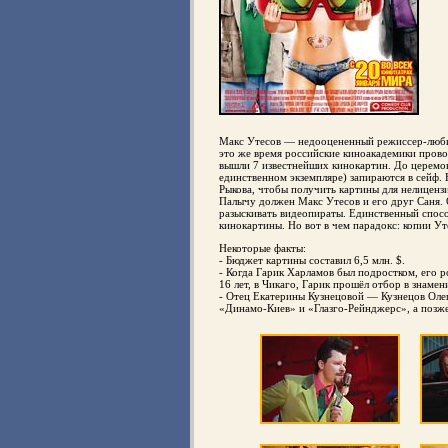
Макс Утесов — недооцененный режиссер-любит
это же время российские киноакадемики пров
вышли 7 известнейших кинокартин. До церемон
единственном экземпляре) запираются в сейф.
Рыкова, чтобы получить картины для нелиценз
Палычу должен Макс Утесов и его друг Саня. 
разыскивать видеопираты. Единственный спосо
кинокартины. Но вот в чем парадокс: копии У
Некоторые факты:
- Бюджет картины составил 6,5 млн. $.
- Когда Гарик Харламов был подростком, его р
16 лет, в Чикаго, Гарик прошёл отбор в знаме
- Отец Екатерины Кузнецовой — Кузнецов Ол
«Динамо-Киев» и «Глазго-Рейнджерс», а позж