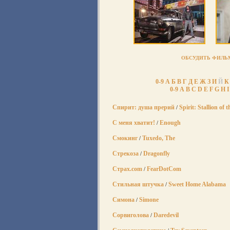
ОБСУДИТЬ ФИЛЬ
0-9
А
Б
В
Г
Д
Е
Ж
З
И
Й
К
0-9
A
B
C
D
E
F
G
H
I
Спирит: душа прерий
Spirit: Stallion of
/
С меня хватит!
Enough
/
Смокинг
Tuxedo, The
/
Стрекоза
Dragonfly
/
Страх.com
FearDotCom
/
Стильная штучка
Sweet Home Alabama
/
Симона
Simone
/
Сорвиголова
Daredevil
/