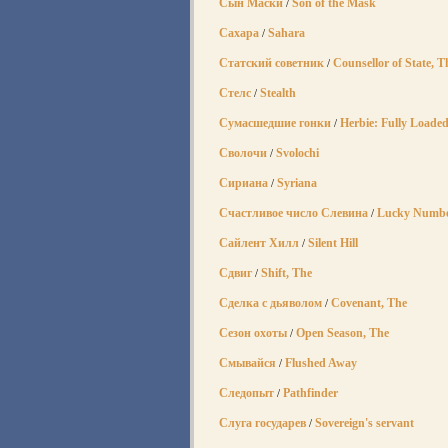
Сын Маски
Son of the Mask
/
Сахара
Sahara
/
Статский советник
Counsellor of State, T
/
Стелс
Stealth
/
Сумасшедшие гонки
Herbie: Fully Loade
/
Сволочи
Svolochi
/
Сириана
Syriana
/
Счастливое число Слевина
Lucky Number
/
Сайлент Хилл
Silent Hill
/
Сдвиг
Shift, The
/
Сделка с дьяволом
Covenant, The
/
Сезон охоты
Open Season, The
/
Смывайся
Flushed Away
/
Следопыт
Pathfinder
/
Слуга государев
Sovereign's servant
/