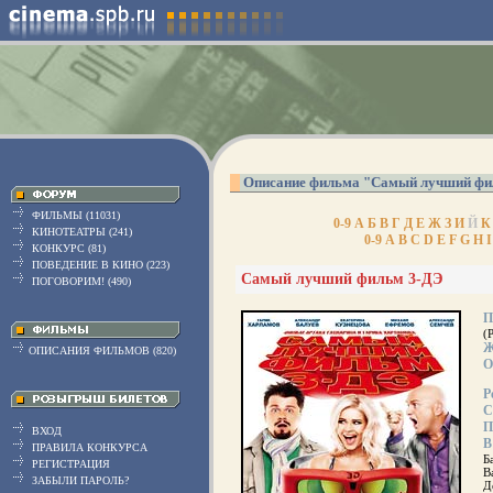
Описание фильма "Самый лучший фи
ФИЛЬМЫ (11031)
0-9
А
Б
В
Г
Д
Е
Ж
З
И
Й
К
КИНОТЕАТРЫ (241)
0-9
A
B
C
D
E
F
G
H
I
КОНКУРС (81)
ПОВЕДЕНИЕ В КИНО (223)
Самый лучший фильм 3-ДЭ
ПОГОВОРИМ! (490)
П
(
Ж
ОПИСАНИЯ ФИЛЬМОВ (820)
О
Р
С
П
ВХОД
В
ПРАВИЛА КОНКУРСА
Б
РЕГИСТРАЦИЯ
В
ЗАБЫЛИ ПАРОЛЬ?
Д