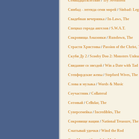
Семнадцатилетние
Try Seventeen
/
Синбад - легенда семи морей
Sinbad: Leg
/
Свадебная вечеринка
In-Laws, The
/
Спецназ города ангелов
S.W.A.T.
/
Сокровища Амазонки
Rundown, The
/
Страсти Христовы
Passion of the Christ,
/
Скуби Ду 2
Scooby Doo 2: Monsters Unle
/
Свидание со звездой
Win a Date with Tad
/
Степфордские жены
Stepford Wives, The
/
Слова и музыка
Words & Music
/
Соучастник
Collateral
/
Сотовый
Cellular, The
/
Суперсемейка
Incredibles, The
/
Сокровище нации
National Treasure, The
/
Сматывай удочки
Wind the Rod
/