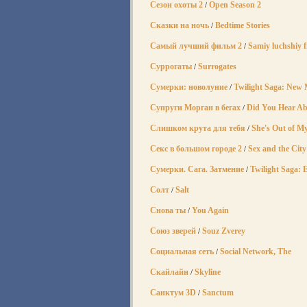
Сезон охоты 2
Open Season 2
/
Сказки на ночь
Bedtime Stories
/
Самый лучший фильм 2
Samiy luchshiy f
/
Суррогаты
Surrogates
/
Сумерки: новолуние
Twilight Saga: New
/
Супруги Морган в бегах
Did You Hear Ab
/
Слишком крута для тебя
She's Out of M
/
Секс в большом городе 2
Sex and the City
/
Сумерки. Сага. Затмение
Twilight Saga: E
/
Солт
Salt
/
Снова ты
You Again
/
Союз зверей
Souz Zverey
/
Социальная сеть
Social Network, The
/
Скайлайн
Skyline
/
Санктум 3D
Sanctum
/