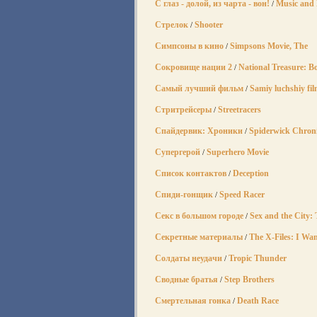
С глаз - долой, из чарта - вон!
Music and 
/
Стрелок
Shooter
/
Симпсоны в кино
Simpsons Movie, The
/
Сокровище нации 2
National Treasure: Bo
/
Самый лучший фильм
Samiy luchshiy fi
/
Стритрейсеры
Streetracers
/
Спайдервик: Хроники
Spiderwick Chroni
/
Супергерой
Superhero Movie
/
Список контактов
Deception
/
Спиди-гонщик
Speed Racer
/
Секс в большом городе
Sex and the City:
/
Секретные материалы
The X-Files: I Wan
/
Солдаты неудачи
Tropic Thunder
/
Сводные братья
Step Brothers
/
Смертельная гонка
Death Race
/