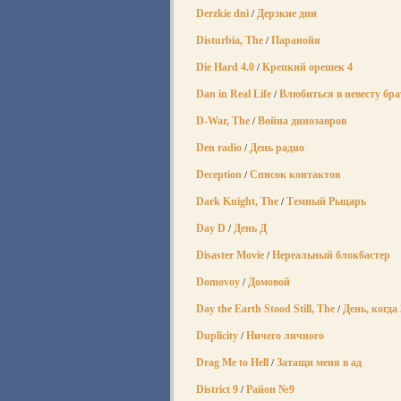
Derzkie dni
Дерзкие дни
/
Disturbia, The
Паранойя
/
Die Hard 4.0
Крепкий орешек 4
/
Dan in Real Life
Влюбиться в невесту бра
/
D-War, The
Война динозавров
/
Den radio
День радио
/
Deception
Список контактов
/
Dark Knight, The
Темный Рыцарь
/
Day D
День Д
/
Disaster Movie
Нереальный блокбастер
/
Domovoy
Домовой
/
Day the Earth Stood Still, The
День, когда
/
Duplicity
Ничего личного
/
Drag Me to Hell
Затащи меня в ад
/
District 9
Район №9
/