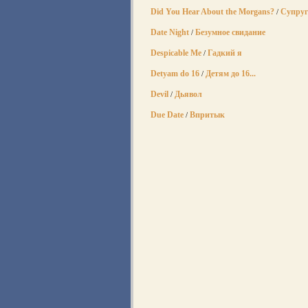
Did You Hear About the Morgans?
Супруг
/
Date Night
Безумное свидание
/
Despicable Me
Гадкий я
/
Detyam do 16
Детям до 16...
/
Devil
Дьявол
/
Due Date
Впритык
/