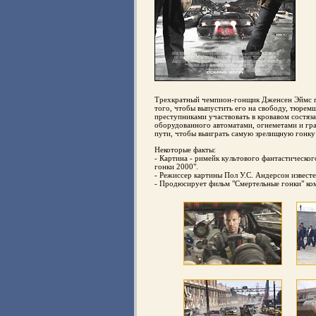
Трехкратный чемпион-гонщик Дженсен Эймс по
того, чтобы выпустить его на свободу, тюрем
преступниками участвовать в кровавом состяз
оборудованного автоматами, огнеметами и гра
пути, чтобы выиграть самую зрелищную гонку 
Некоторые факты:
- Картина - римейк культового фантастическо
гонки 2000".
- Режиссер картины Пол У.С. Андерсон извест
- Продюсирует фильм "Смертельные гонки" ко