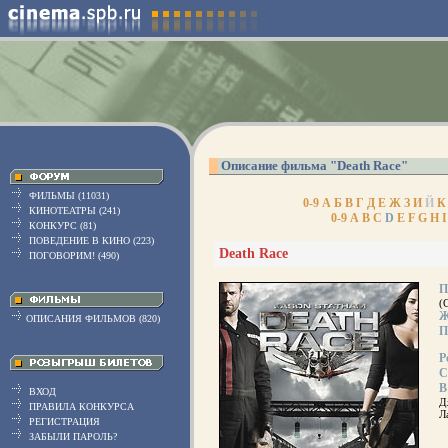
Описание фильма "Death Race"
ФИЛЬМЫ (11031)
0-9
А
Б
В
Г
Д
Е
Ж
З
И
Й
К
КИНОТЕАТРЫ (241)
0-9
A
B
C
D
E
F
G
H
I
КОНКУРС (81)
ПОВЕДЕНИЕ В КИНО (223)
Death Race
ПОГОВОРИМ! (490)
П
(
Ж
ОПИСАНИЯ ФИЛЬМОВ (820)
П
Р
С
В
ВХОД
Д
ПРАВИЛА КОНКУРСА
Л
РЕГИСТРАЦИЯ
ЗАБЫЛИ ПАРОЛЬ?