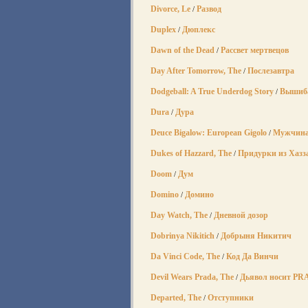
Divorce, Le
Развод
/
Duplex
Дюплекс
/
Dawn of the Dead
Рассвет мертвецов
/
Day After Tomorrow, The
Послезавтра
/
Dodgeball: A True Underdog Story
Вышиб
/
Dura
Дура
/
Deuce Bigalow: European Gigolo
Мужчина 
/
Dukes of Hazzard, The
Придурки из Хазз
/
Doom
Дум
/
Domino
Домино
/
Day Watch, The
Дневной дозор
/
Dobrinya Nikitich
Добрыня Никитич
/
Da Vinci Code, The
Код Да Винчи
/
Devil Wears Prada, The
Дьявол носит P
/
Departed, The
Отступники
/