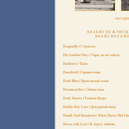
ОБСУДИТ
0-9
А
Б
В
Г
Д
Е
Ж
З
И
Й
К
0-9
A
B
C
D
E
F
G
H
I
Dragonfly
Стрекоза
/
Die Another Day
Умри, но не сейчас
/
Darkness
Тьма
/
Daredevil
Сорвиголова
/
Dark Blue
Проклятый сезон
/
Dreamcatcher
Ловец снов
/
Dark Waters
Темные Воды
/
Daddy Day Care
Дежурный папа
/
Dumb And Dumberer: When Harry Met Ll
Down with Love
К черту любовь
/